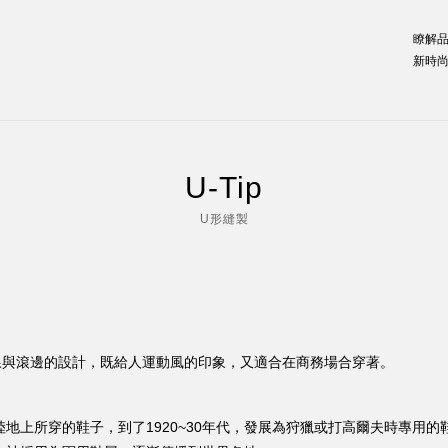
瞭解
新時
U-Tip
U形縫製
線與滾邊的設計，既給人運動風的印象，又適合在商務場合穿著。
地上所穿的鞋子，到了1920~30年代，發展為狩獵或打高爾夫時專用的