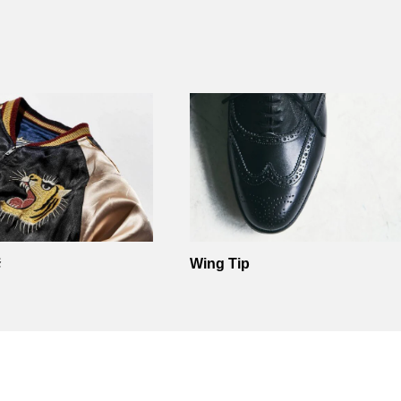
套
Wing Tip