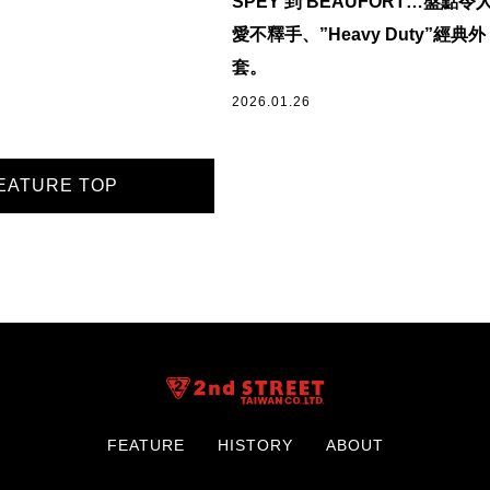
SPEY 到 BEAUFORT…盤點令
愛不釋手、”Heavy Duty”經典外
套。
2026.01.26
EATURE TOP
FEATURE
HISTORY
ABOUT