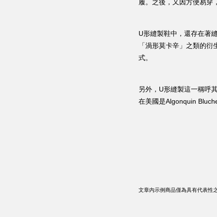
履。之後，又因方便易穿
U形縫製鞋中，還存在著縫
「渦形莫卡辛」之類的衍
式。
另外，U形縫製這一稱呼其實是日
在美國是Algonquin B
文章內示例商品僅為具有代表性