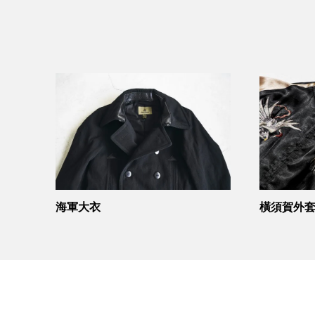
海軍大衣
橫須賀外