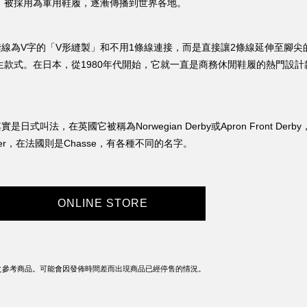
，被採用為軍用鞋履，逐漸傳播到世界各地。
線為V字的「V形縫製」和不用1條線連接，而是直接讓2條線延伸至腳尖
生款式。在日本，從1980年代開始，它就一直是商務休閒鞋履的熱門設計
式叫法，在英國它被稱為Norwegian Derby或Apron Front Derby
lucher，在法國則是Chasse，有各種不同的名字。
ONLINE STORE
之參考商品。可能會因發佈時間差而出現商品已經停售的情況。