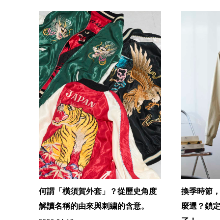
何謂「橫須賀外套」？從歷史角度
換季時節
解讀名稱的由來與刺繍的含意。
麼選？鎖定