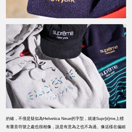
的確，不僅是疑似為Helvetica Neue的字型，就連Supr[è]me上標
有重音符號之處也很相像，說是有意為之也不為過。像這樣在偏細