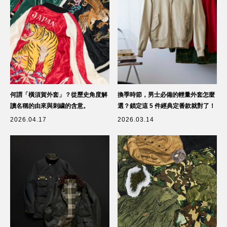
何謂「橫須賀外套」？從歷史角度解
換季時節，男士必備的輕量外套怎麼
讀名稱的由來與刺繍的含意。
選？鎖定這 5 件經典定番款就對了！
2026.04.17
2026.03.14