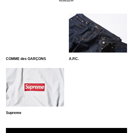
相關品牌
COMME des GARÇONS
A.P.C.
Supreme