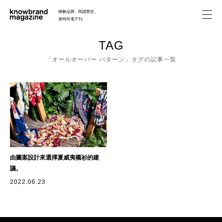
瞭解品牌。閱讀歷史。
新時尚電子刊。
FEATURE
TAG
「オールオーバー パターン」タグの記事一覧
HISTORY
ABOUT
SEARCH
由圖案設計來選擇夏威夷襯衫的建
議。
2022.06.23