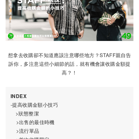
想拿去收購卻不知道應該注意哪些地方？STAFF親自告
訴你，多注意這些小細節的話，就有機會讓收購金額提
高？！
INDEX
-提高收購金額小技巧
	>狀態整潔
    >出售的最佳時機
    >流行單品 