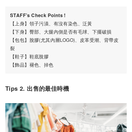
STAFF’s Check Points !
【上身】領子污漬、有沒有染色、泛黃
【下身】臀部、大腿內側是否有毛球、下擺破損
【包包】脫膠(尤其內層LOGO)、皮革受潮、背帶皮
裂
【鞋子】鞋底脫膠 
【飾品】褪色、掉色
Tips 2. 出售的最佳時機