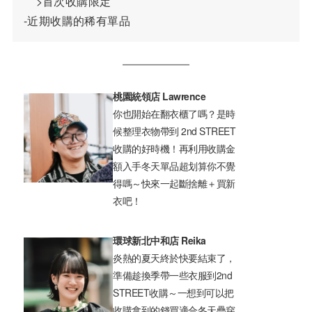
    >首次收購限定
-近期收購的稀有單品
桃園統領店 Lawrence
你也開始在翻衣櫃了嗎？是時
候整理衣物帶到 2nd STREET
收購的好時機！再利用收購金
額入手冬天單品超划算你不覺
得嗎～快來一起斷捨離＋買新
衣吧！
環球新北中和店 Reika
炎熱的夏天終於快要結束了，
準備趁換季帶一些衣服到2nd
STREET收購～一想到可以把
收購拿到的錢買適合冬天疊穿