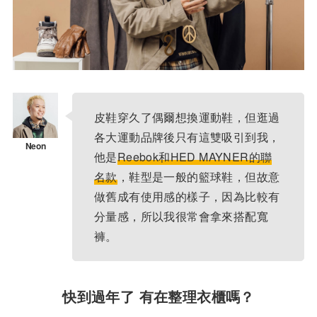
皮鞋穿久了偶爾想換運動鞋，但逛過
各大運動品牌後只有這雙吸引到我，
他是
Reebok和HED MAYNER的聯
名款
，鞋型是一般的籃球鞋，但故意
做舊成有使用感的樣子，因為比較有
分量感，所以我很常會拿來搭配寬
褲。
快到過年了 有在整理衣櫃嗎？