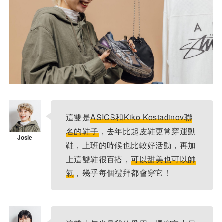
這雙是
ASICS和Kiko Kostadinov聯
名的鞋子
，去年比起皮鞋更常穿運動
鞋，上班的時候也比較好活動，再加
上這雙鞋很百搭，
可以甜美也可以帥
氣
，幾乎每個禮拜都會穿它！