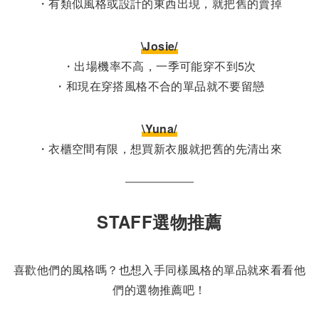
・有類似風格或設計的東西出現，就把舊的賣掉
\Josie/
・出場機率不高，一季可能穿不到5次
・和現在穿搭風格不合的單品就不要留戀
\Yuna/
・衣櫃空間有限，想買新衣服就把舊的先清出來
STAFF選物推薦
喜歡他們的風格嗎？也想入手同樣風格的單品就來看看他
們的選物推薦吧！