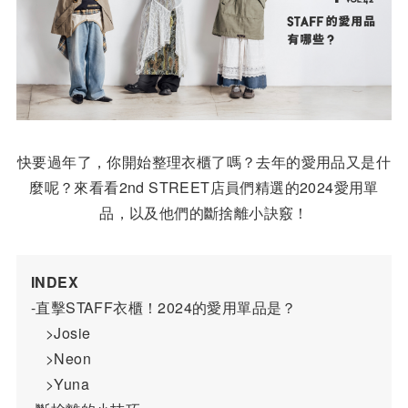
快要過年了，你開始整理衣櫃了嗎？去年的愛用品又是什
麼呢？來看看2nd STREET店員們精選的2024愛用單
品，以及他們的斷捨離小訣竅！
INDEX
-直擊STAFF衣櫃！2024的愛用單品是？
	>Josie
	>Neon
	>Yuna