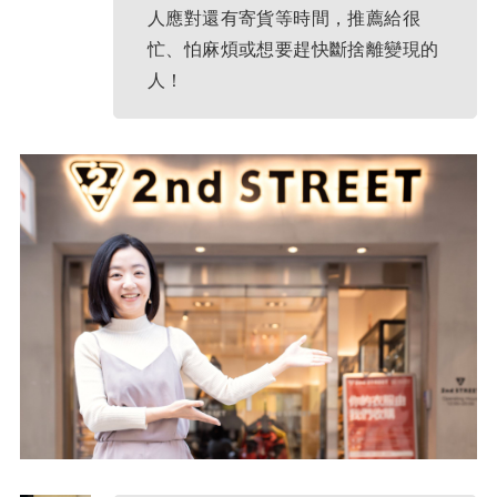
人應對還有寄貨等時間，推薦給很
忙、怕麻煩或想要趕快斷捨離變現的
人！