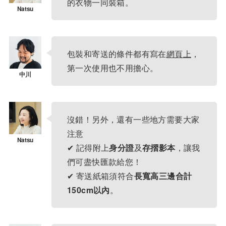
的衣物一同裝箱。
包裝和寄送的條件都有寫在
網頁上
，
第一次使用也不用擔心。
沒錯！另外，還有一些地方需要大家
注意
✔ 記得附上
身分證
及
存摺影本
，讓我
們可盡快匯款給您！
✔ 寄送紙箱須符合
長寬高三邊合計
150cm以內
。