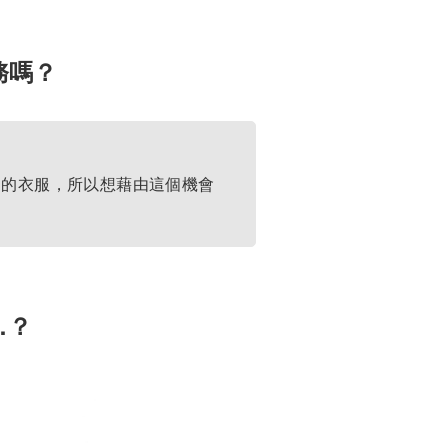
務嗎？
到的衣服，所以想藉由這個機會
…？