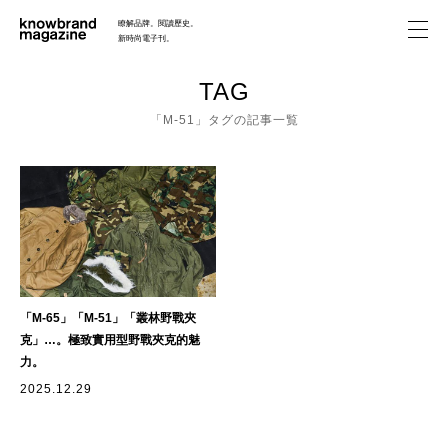
瞭解品牌。閱讀歷史。
新時尚電子刊。
FEATURE
TAG
「M-51」タグの記事一覧
HISTORY
ABOUT
SEARCH
「M-65」「M-51」「叢林野戰夾
克」…。極致實用型野戰夾克的魅
力。
2025.12.29