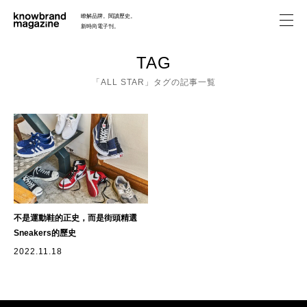
瞭解品牌。閱讀歷史。
新時尚電子刊。
FEATURE
TAG
「ALL STAR」タグの記事一覧
HISTORY
ABOUT
SEARCH
不是運動鞋的正史，而是街頭精選
Sneakers的歷史
2022.11.18