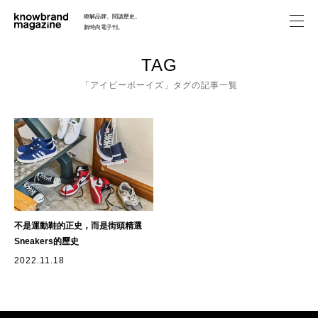
瞭解品牌。閱讀歷史。
新時尚電子刊。
FEATURE
TAG
「アイビーボーイズ」タグの記事一覧
HISTORY
ABOUT
SEARCH
不是運動鞋的正史，而是街頭精選
Sneakers的歷史
2022.11.18